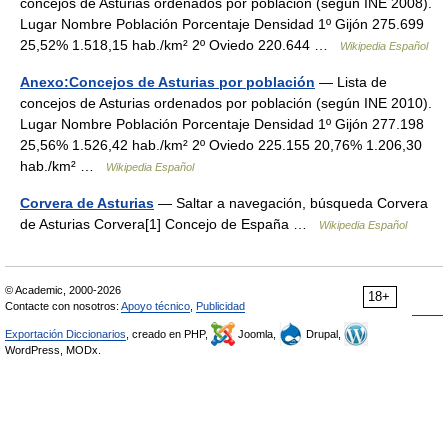
concejos de Asturias ordenados por población (según INE 2008).
Lugar Nombre Población Porcentaje Densidad 1º Gijón 275.699
25,52% 1.518,15 hab./km² 2º Oviedo 220.644 …
Wikipedia Español
Anexo:Concejos de Asturias por población
— Lista de
concejos de Asturias ordenados por población (según INE 2010).
Lugar Nombre Población Porcentaje Densidad 1º Gijón 277.198
25,56% 1.526,42 hab./km² 2º Oviedo 225.155 20,76% 1.206,30
hab./km² …
Wikipedia Español
Corvera de Asturias
— Saltar a navegación, búsqueda Corvera
de Asturias Corvera[1] Concejo de España …
Wikipedia Español
© Academic, 2000-2026
18+
Contacte con nosotros:
Apoyo técnico
,
Publicidad
Exportación Diccionarios
, creado en PHP,
Joomla,
Drupal,
WordPress, MODx.