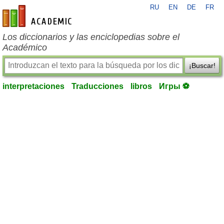
RU
EN
DE
FR
es-academic.com
Los diccionarios y las enciclopedias sobre el
Académico
¡Buscar!
interpretaciones
Traducciones
libros
Игры ⚽